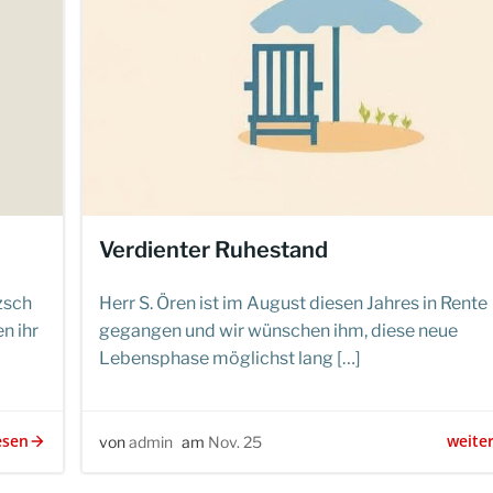
Verdienter Ruhestand
zsch
Herr S. Ören ist im August diesen Jahres in Rente
n ihr
gegangen und wir wünschen ihm, diese neue
Lebensphase möglichst lang […]
esen
weite
von
admin
am
Nov. 25