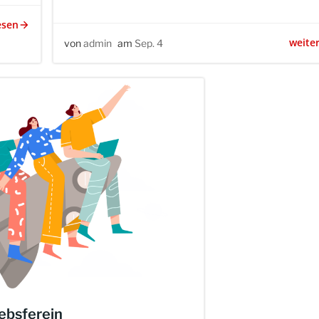
esen
weite
von
admin
am
Sep. 4
ebsferein