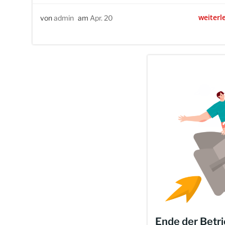
weiterl
von
admin
am
Apr. 20
Ende der Betri