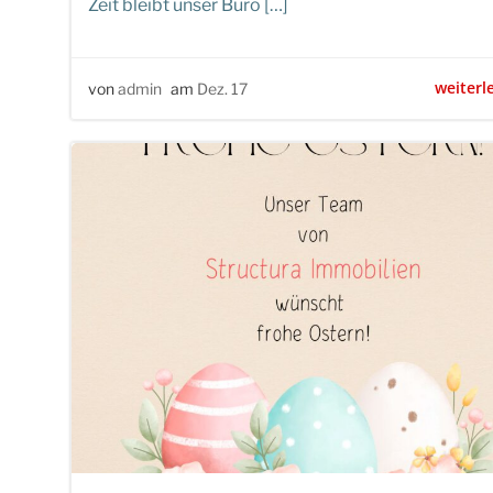
Zeit bleibt unser Büro […]
weiterl
von
admin
am
Dez. 17