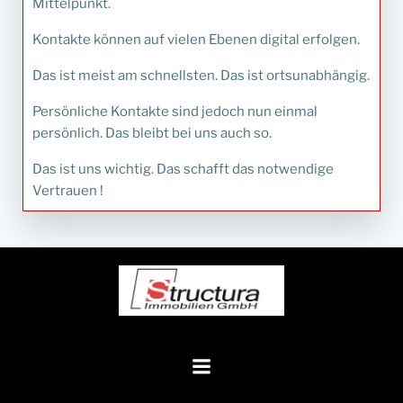
Mittelpunkt.
Kontakte können auf vielen Ebenen digital erfolgen.
Das ist meist am schnellsten. Das ist ortsunabhängig.
Persönliche Kontakte sind jedoch nun einmal
persönlich. Das bleibt bei uns auch so.
Das ist uns wichtig. Das schafft das notwendige
Vertrauen !