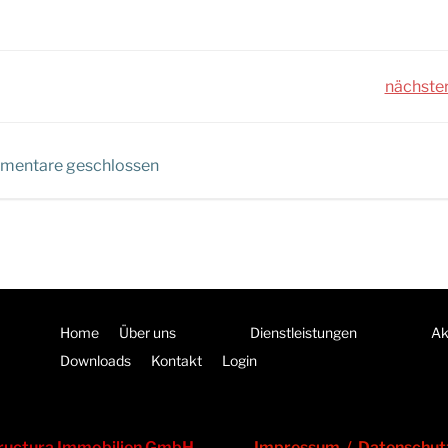
Post
nächster
navigation
mentare geschlossen
Home
Über uns
Dienstleistungen
Ak
Downloads
Kontakt
Login
ructura Immobilien GmbH
Impressum
/
Datenschut