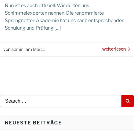
Nun ist es auch offiziell: Wir dürfen uns
Schimmelexperten nennen. Die renommierte
Sprengnetter-Akademie hat uns nach entsprechender
Schulung und Prüfung […]
weiterlesen
von
admin
am
Mai 11
Search
for:
NEUESTE BEITRÄGE